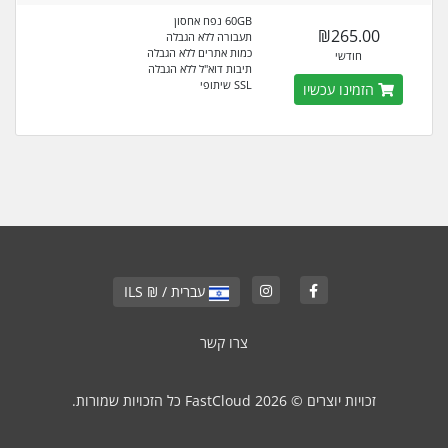
60GB נפח אחסון
₪265.00
תעבורה ללא הגבלה
כמות אתרים ללא הגבלה
חודשי
תיבות דוא"ל ללא הגבלה
SSL שיתופי
הזמינו עכשיו
עברית / ₪ ILS
צרו קשר
זכויות יוצרים © 2026 FastCloud כל הזכויות שמורות.